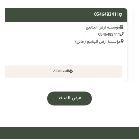
0546483411
مؤسسة ارض الينابيع
0546483411
مؤسسة ارض الينابيع (حائل)
الاتجاهات
عرض المنافذ