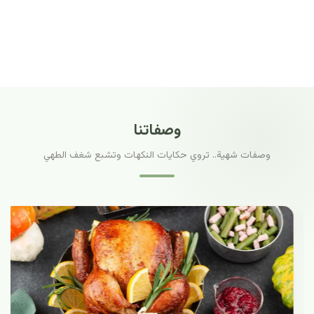
وصفاتنا
وصفات شهية.. تروي حكايات النكهات وتشبع شغف الطهي