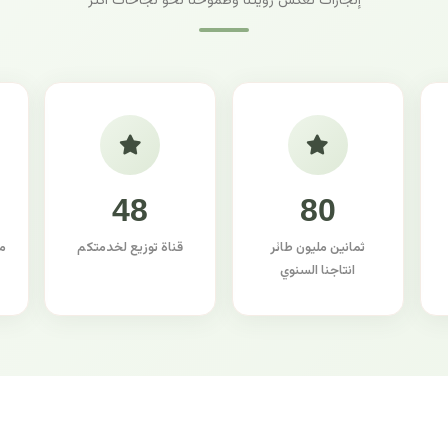
إنجازات تعكس رؤيتنا وطموحنا نحو نجاحات أكثر
48
80
ثمانين مليون طائر
قناة توزيع لخدمتكم
م
انتاجنا السنوي