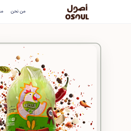
من نحن
من