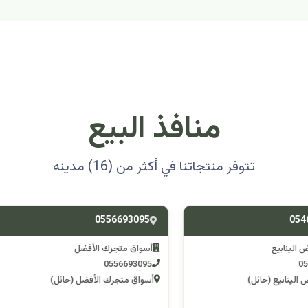
منافذ البيع
تتوفر منتجاتنا في أكثر من (16) مدينه
0501314012
0556693
ق متجرك الأفضل
اسوق مكشات جو
0501314012
055669
 متجرك الأفضل (حائل)
اسوق مكشات جو (الرصف)