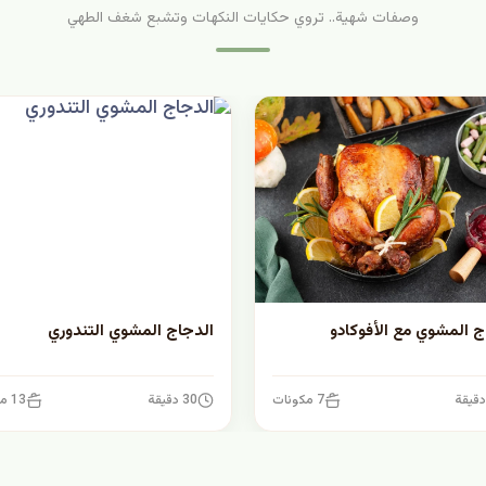
وصفات شهية.. تروي حكايات النكهات وتشبع شغف الطهي
ج المشوي مع الأفوكادو
الدجاج المشوي التندوري
7 مكونات
30 دقيقة
13 مكونات