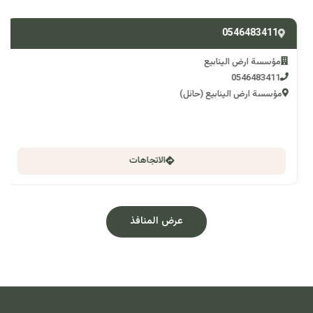
0546483411
مؤسسة ارض الينابيع
0546483411
مؤسسة ارض الينابيع (حائل)
الاتجاهات
عرض المنافذ