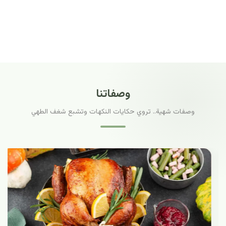
وصفاتنا
وصفات شهية.. تروي حكايات النكهات وتشبع شغف الطهي