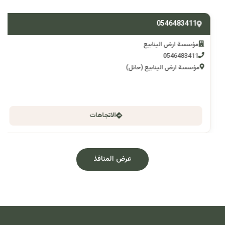
0546483411
مؤسسة ارض الينابيع
0546483411
مؤسسة ارض الينابيع (حائل)
الاتجاهات
عرض المنافذ