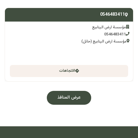
0546483411
مؤسسة ارض الينابيع
0546483411
مؤسسة ارض الينابيع (حائل)
الاتجاهات
عرض المنافذ