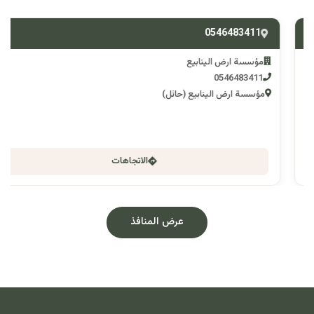
0546483411
مؤسسة ارض الينابيع
0546483411
مؤسسة ارض الينابيع (حائل)
الاتجاهات
عرض المنافذ