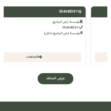
0546483411
مؤسسة ارض الينابيع
0546483411
مؤسسة ارض الينابيع (حائل)
الاتجاهات
عرض المنافذ