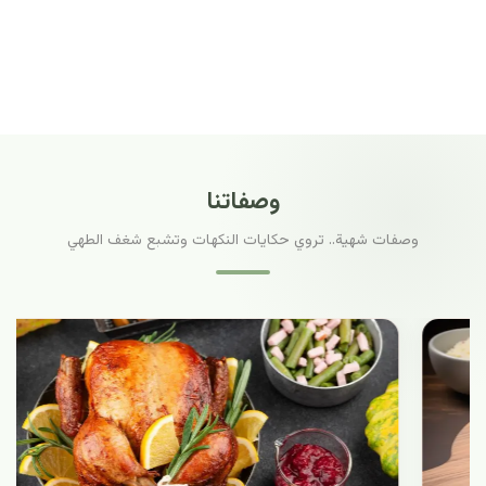
وصفاتنا
وصفات شهية.. تروي حكايات النكهات وتشبع شغف الطهي