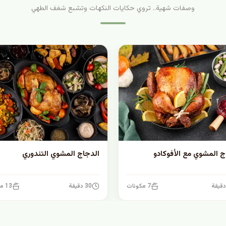
وصفات شهية.. تروي حكايات النكهات وتشبع شغف الطهي
ج المشوي مع الأفوكادو
الدجاج المشوي التندوري
7 مكونات
30 دقيقة
13 مكونات