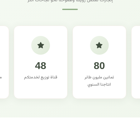
إنجازات تعكس رؤيتنا وطموحنا نحو نجاحات أكثر
48
80
ثمانين مليون طائر
قناة توزيع لخدمتكم
م
انتاجنا السنوي