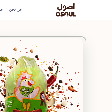
من نحن
من