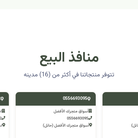
منافذ البيع
تتوفر منتجاتنا في أكثر من (16) مدينه
0501314012
0556693
ق متجرك الأفضل
اسوق مكشات جو
0501314012
055669
 متجرك الأفضل (حائل)
اسوق مكشات جو (الرصف)