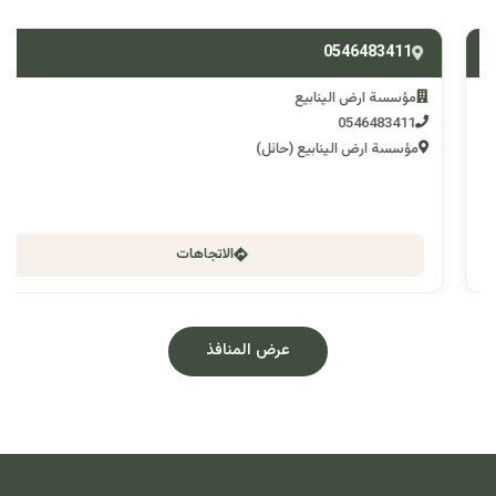
0546483411
مؤسسة ارض الينابيع
0546483411
مؤسسة ارض الينابيع (حائل)
الاتجاهات
عرض المنافذ