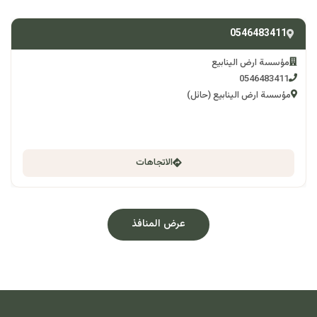
0546483411
مؤسسة ارض الينابيع
0546483411
مؤسسة ارض الينابيع (حائل)
الاتجاهات
عرض المنافذ