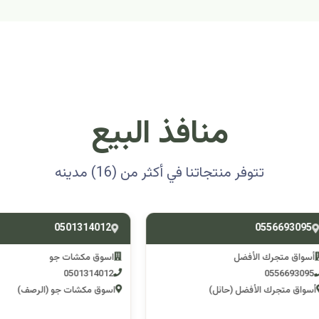
منافذ البيع
تتوفر منتجاتنا في أكثر من (16) مدينه
0501314012
0556693
ق متجرك الأفضل
اسوق مكشات جو
0501314012
055669
 متجرك الأفضل (حائل)
اسوق مكشات جو (الرصف)