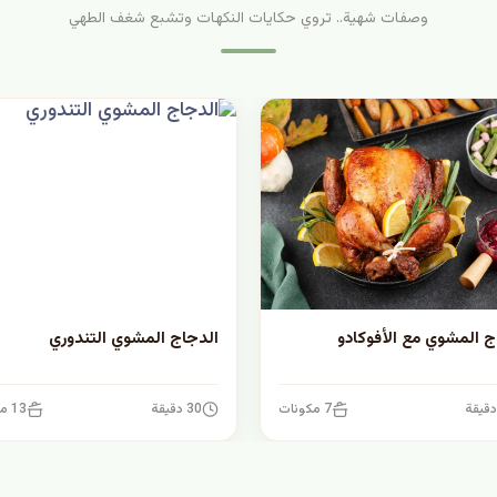
وصفات شهية.. تروي حكايات النكهات وتشبع شغف الطهي
ج المشوي مع الأفوكادو
الدجاج المشوي التندوري
7 مكونات
30 دقيقة
13 مكونات