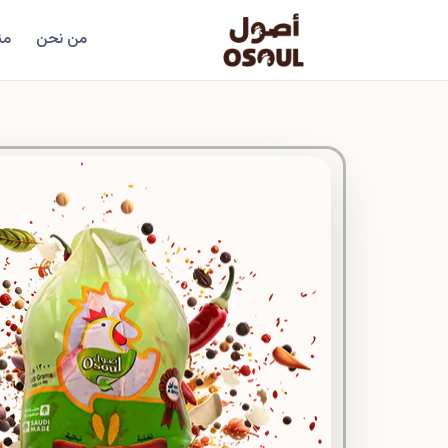
من نحن
من