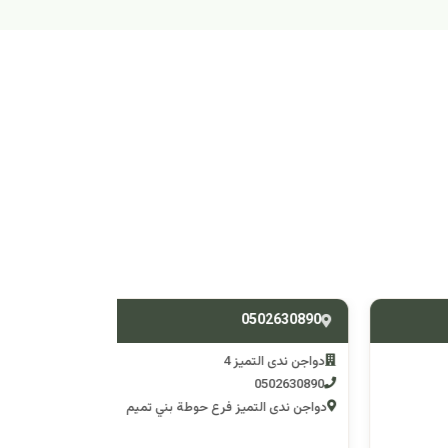
538588428
0502630890
دواجن ندى التميز 4
دواجن ندى التم
0538588428
0502630890
دواجن ندى التميز فرع حوطة بني تميم
دواجن ندى التميز 3 فرع وادي 