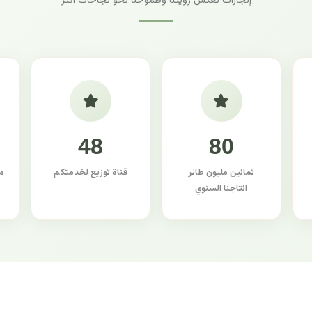
إنجازات تعكس رؤيتنا وطموحنا نحو نجاحات أكثر
48
80
ثمانين مليون طائر
قناة توزيع لخدمتكم
م
انتاجنا السنوي