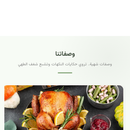
وصفاتنا
وصفات شهية.. تروي حكايات النكهات وتشبع شغف الطهي