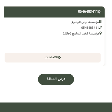
0546483411
مؤسسة ارض الينابيع
0546483411
مؤسسة ارض الينابيع (حائل)
الاتجاهات
عرض المنافذ