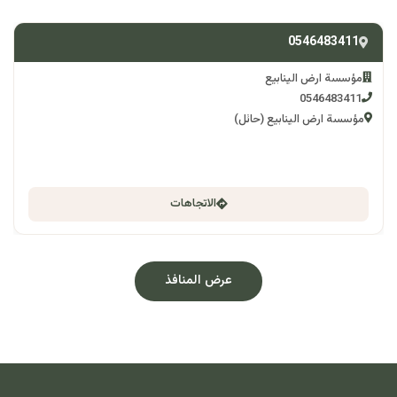
0546483411
مؤسسة ارض الينابيع
0546483411
مؤسسة ارض الينابيع (حائل)
الاتجاهات
عرض المنافذ