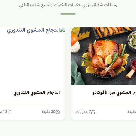
وصفات شهية.. تروي حكايات النكهات وتشبع شغف الطهي
ج المشوي مع الأفوكادو
الدجاج المشوي التندوري
7 مكونات
30 دقيقة
13 مكونات