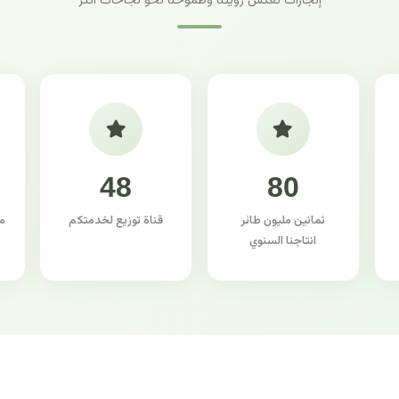
إنجازات تعكس رؤيتنا وطموحنا نحو نجاحات أكثر
48
80
ثمانين مليون طائر
قناة توزيع لخدمتكم
م
انتاجنا السنوي