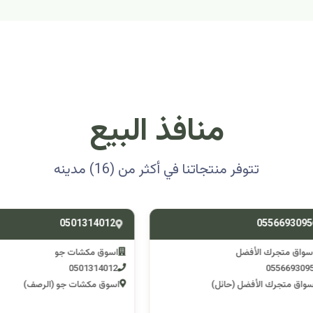
منافذ البيع
تتوفر منتجاتنا في أكثر من (16) مدينه
0501314012
0556693
ق متجرك الأفضل
اسوق مكشات جو
0501314012
055669
 متجرك الأفضل (حائل)
اسوق مكشات جو (الرصف)