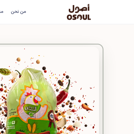
من نحن
من