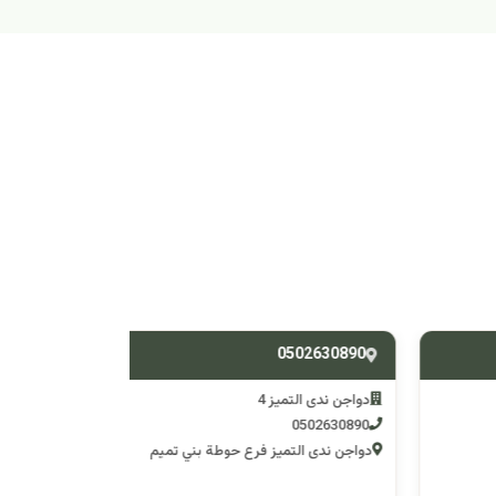
538588428
0502630890
دواجن ندى التميز 4
دواجن ندى التم
0538588428
0502630890
دواجن ندى التميز فرع حوطة بني تميم
دواجن ندى التميز 3 فرع وادي 