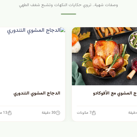
وصفات شهية.. تروي حكايات النكهات وتشبع شغف الطهي
ج المشوي مع الأفوكادو
الدجاج المشوي التندوري
7 مكونات
30 دقيقة
13 مكونات