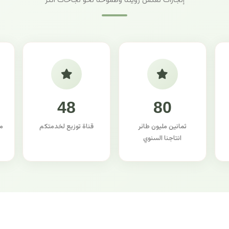
إنجازات تعكس رؤيتنا وطموحنا نحو نجاحات أكثر
48
80
ثمانين مليون طائر
قناة توزيع لخدمتكم
م
انتاجنا السنوي