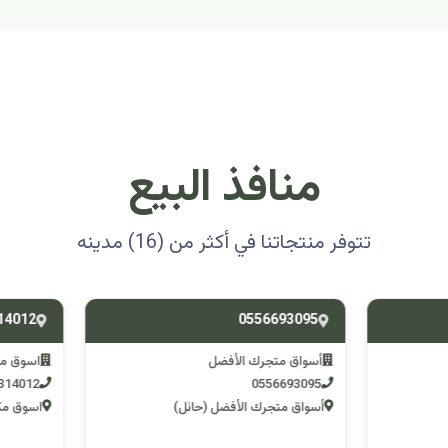
منافذ البيع
تتوفر منتجاتنا في أكثر من (16) مدينه
0501314012
0556693
ق متجرك الأفضل
اسوق مكشات جو
0501314012
055669
 متجرك الأفضل (حائل)
اسوق مكشات جو (الرصف)