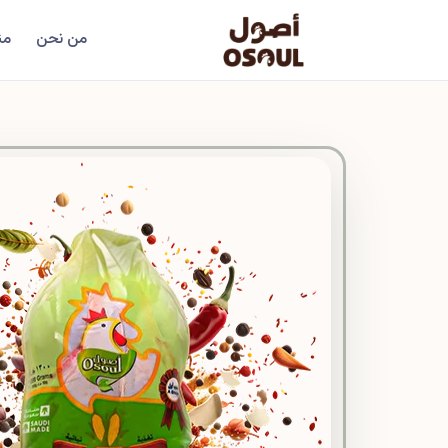
من نحن
من