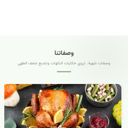
وصفاتنا
وصفات شهية.. تروي حكايات النكهات وتشبع شغف الطهي