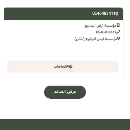
0546483411
مؤسسة ارض الينابيع
0546483411
مؤسسة ارض الينابيع (حائل)
الاتجاهات
عرض المنافذ