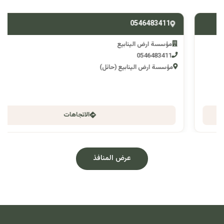
0546483411
مؤسسة ارض الينابيع
0546483411
مؤسسة ارض الينابيع (حائل)
الاتجاهات
عرض المنافذ