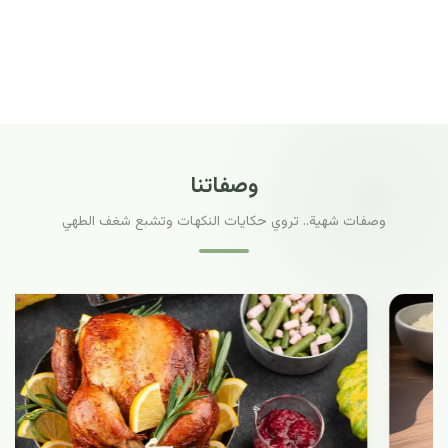
وصفاتنا
وصفات شهية.. تروي حكايات النكهات وتشبع شغف الطهي