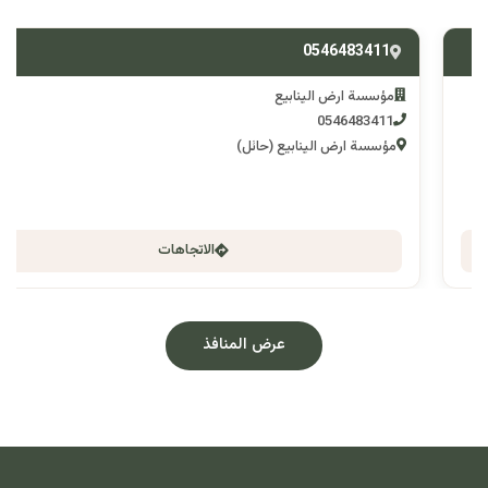
0546483411
مؤسسة ارض الينابيع
0546483411
مؤسسة ارض الينابيع (حائل)
الاتجاهات
عرض المنافذ