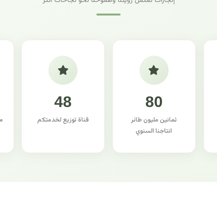
إنجازات تعكس رؤيتنا وطموحنا نحو نجاحات أكثر
48
80
ثمانين مليون طائر
قناة توزيع لخدمتكم
م
انتاجنا السنوي