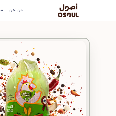
من نحن
من