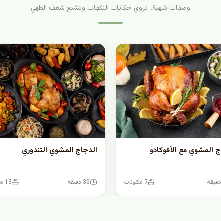
وصفات شهية.. تروي حكايات النكهات وتشبع شغف الطهي
ج المشوي مع الأفوكادو
الدجاج المشوي التندوري
7 مكونات
30 دقيقة
13 مكونات