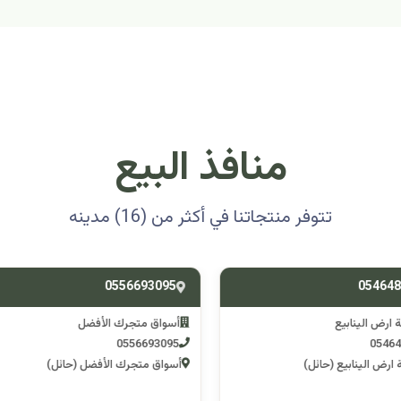
منافذ البيع
تتوفر منتجاتنا في أكثر من (16) مدينه
0501314012
0556693
ق متجرك الأفضل
اسوق مكشات جو
0501314012
055669
 متجرك الأفضل (حائل)
اسوق مكشات جو (الرصف)