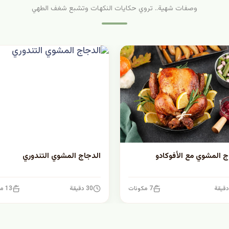
وصفات شهية.. تروي حكايات النكهات وتشبع شغف الطهي
ج المشوي مع الأفوكادو
الدجاج المشوي التندوري
7 مكونات
30 دقيقة
13 مكونات