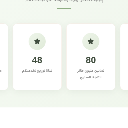
إنجازات تعكس رؤيتنا وطموحنا نحو نجاحات أكثر
48
80
ثمانين مليون طائر
قناة توزيع لخدمتكم
م
انتاجنا السنوي