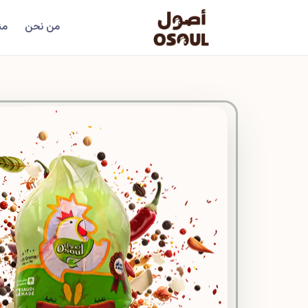
من نحن
من