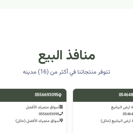
منافذ البيع
تتوفر منتجاتنا في أكثر من (16) مدينه
0501314012
0556693
ق متجرك الأفضل
اسوق مكشات جو
0501314012
055669
 متجرك الأفضل (حائل)
اسوق مكشات جو (الرصف)