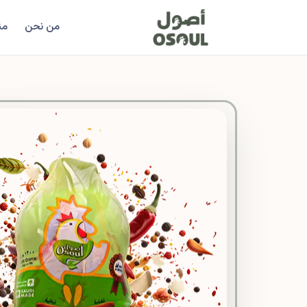
من نحن
من