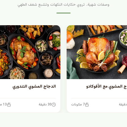
وصفات شهية.. تروي حكايات النكهات وتشبع شغف الطهي
ج المشوي مع الأفوكادو
الدجاج المشوي التندوري
7 مكونات
30 دقيقة
13 مكونات