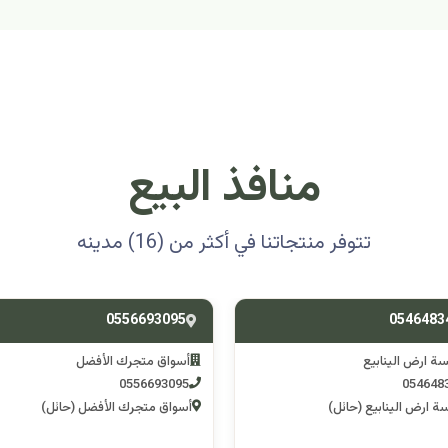
منافذ البيع
تتوفر منتجاتنا في أكثر من (16) مدينه
0501314012
0556693
ق متجرك الأفضل
اسوق مكشات جو
0501314012
055669
 متجرك الأفضل (حائل)
اسوق مكشات جو (الرصف)