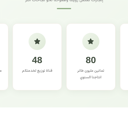
إنجازات تعكس رؤيتنا وطموحنا نحو نجاحات أكثر
48
80
ثمانين مليون طائر
قناة توزيع لخدمتكم
م
انتاجنا السنوي