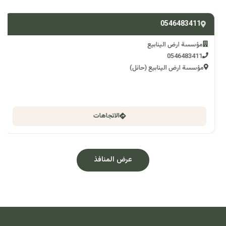
0546483411
مؤسسة ارض الينابيع
0546483411
مؤسسة ارض الينابيع (حائل)
الاتجاهات
عرض المنافذ