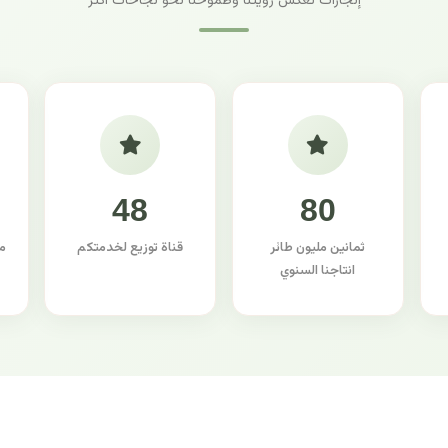
إنجازات تعكس رؤيتنا وطموحنا نحو نجاحات أكثر
48
80
ثمانين مليون طائر
قناة توزيع لخدمتكم
م
انتاجنا السنوي