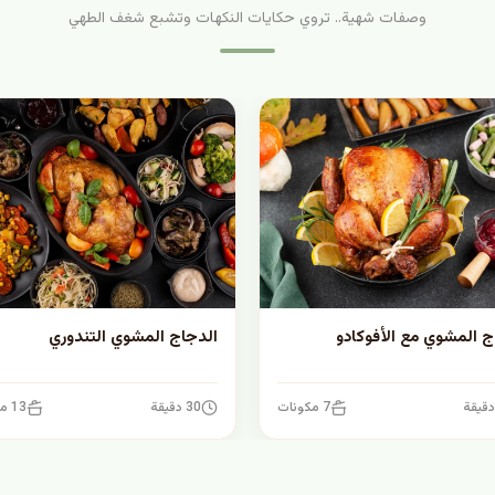
وصفات شهية.. تروي حكايات النكهات وتشبع شغف الطهي
ج المشوي مع الأفوكادو
الدجاج المشوي التندوري
7 مكونات
30 دقيقة
13 مكونات