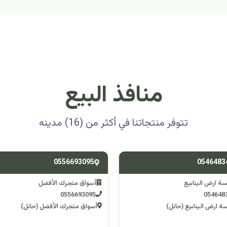
منافذ البيع
تتوفر منتجاتنا في أكثر من (16) مدينه
0501314012
0556693
ق متجرك الأفضل
اسوق مكشات جو
0501314012
055669
 متجرك الأفضل (حائل)
اسوق مكشات جو (الرصف)