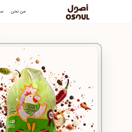
من نحن
من