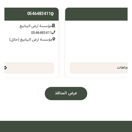
0546483411
مؤسسة ارض الينابيع
0546483411
مؤسسة ارض الينابيع (حائل)
الاتجاهات
عرض المنافذ