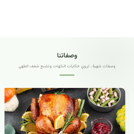
وصفاتنا
وصفات شهية.. تروي حكايات النكهات وتشبع شغف الطهي