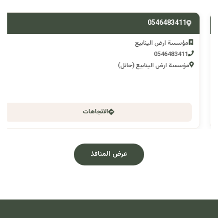
0546483411
مؤسسة ارض الينابيع
0546483411
مؤسسة ارض الينابيع (حائل)
الاتجاهات
عرض المنافذ