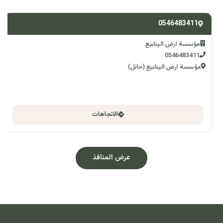
0546483411
مؤسسة ارض الينابيع
0546483411
مؤسسة ارض الينابيع (حائل)
الاتجاهات
عرض المنافذ