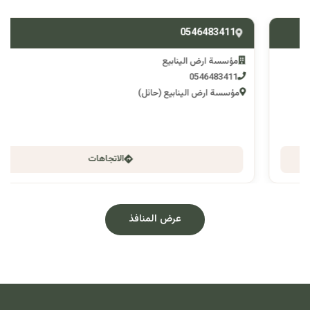
0546483411
مؤسسة ارض الينابيع
0546483411
مؤسسة ارض الينابيع (حائل)
الاتجاهات
عرض المنافذ