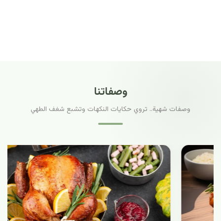
وصفاتنا
وصفات شهية.. تروي حكايات النكهات وتشبع شغف الطهي