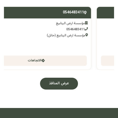
0546483411
مؤسسة ارض الينابيع
0546483411
مؤسسة ارض الينابيع (حائل)
الاتجاهات
عرض المنافذ