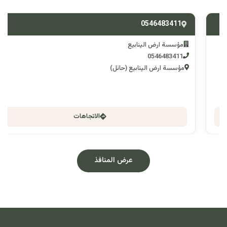
0546483411
مؤسسة ارض الينابيع
0546483411
مؤسسة ارض الينابيع (حائل)
الاتجاهات
عرض المنافذ