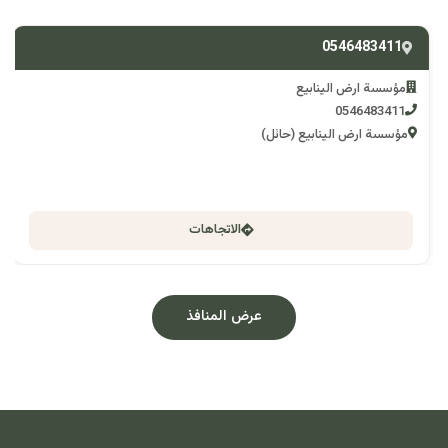
0546483411
مؤسسة ارض الينابيع
0546483411
مؤسسة ارض الينابيع (حائل)
الاتجاهات
عرض المنافذ