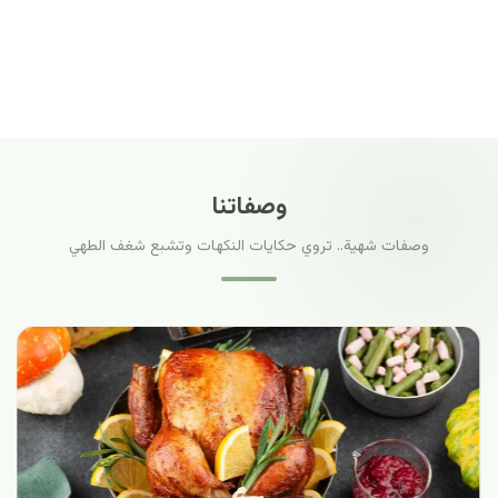
وصفاتنا
وصفات شهية.. تروي حكايات النكهات وتشبع شغف الطهي