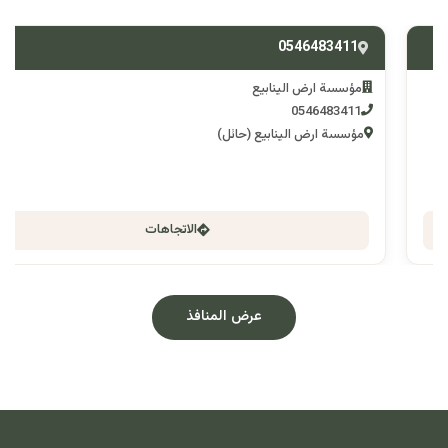
0546483411
مؤسسة ارض الينابيع
0546483411
مؤسسة ارض الينابيع (حائل)
الاتجاهات
عرض المنافذ