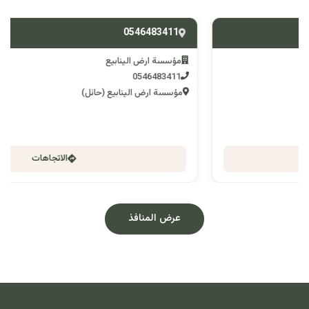
0546483411
مؤسسة ارض الينابيع
0546483411
مؤسسة ارض الينابيع (حائل)
الاتجاهات
عرض المنافذ