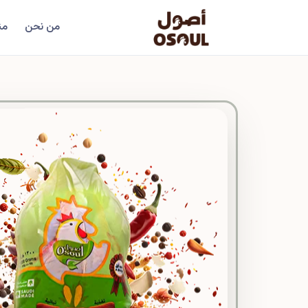
من نحن
من