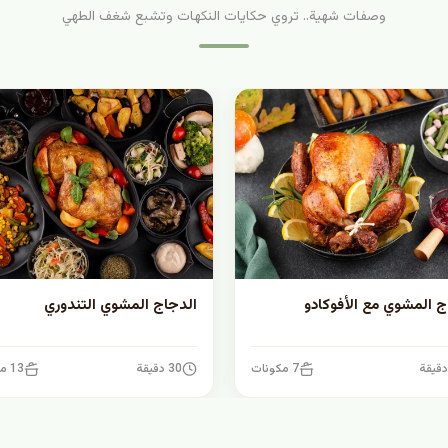
وصفات شهية.. تروي حكايات النكهات وتشبع شغف الطهي
ج المشوي مع الأفوكادو
الدجاج المشوي التندوري
7 مكونات
30 دقيقة
13 مكونات