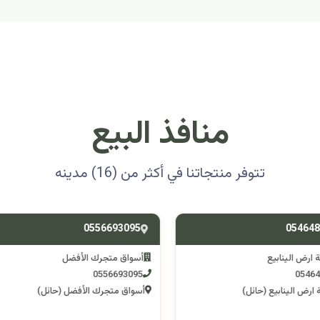
منافذ البيع
تتوفر منتجاتنا في أكثر من (16) مدينه
0501314012
0556693
ق متجرك الأفضل
اسوق مكشات جو
0501314012
055669
 متجرك الأفضل (حائل)
اسوق مكشات جو (الرصف)