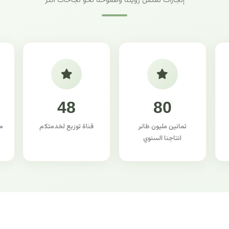
إنجازات تعكس رؤيتنا وطموحنا نحو نجاحات أكثر
48
80
ثمانين مليون طائر
قناة توزيع لخدمتكم
م
انتاجنا السنوي