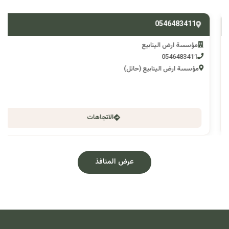
0546483411
مؤسسة ارض الينابيع
0546483411
مؤسسة ارض الينابيع (حائل)
الاتجاهات
عرض المنافذ