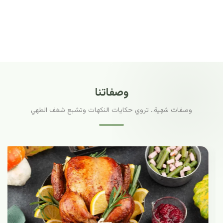
وصفاتنا
وصفات شهية.. تروي حكايات النكهات وتشبع شغف الطهي