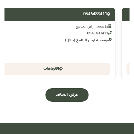
0546483411
مؤسسة ارض الينابيع
0546483411
مؤسسة ارض الينابيع (حائل)
الاتجاهات
عرض المنافذ