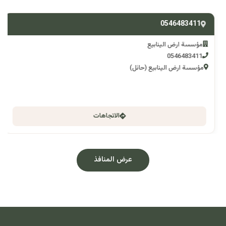
0546483411
مؤسسة ارض الينابيع
0546483411
مؤسسة ارض الينابيع (حائل)
الاتجاهات
عرض المنافذ