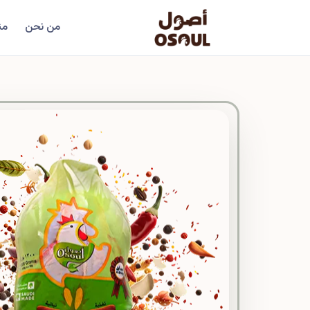
من نحن
من