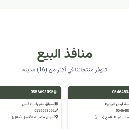
منافذ البيع
تتوفر منتجاتنا في أكثر من (16) مدينه
0501314012
0556693
ق متجرك الأفضل
اسوق مكشات جو
0501314012
055669
 متجرك الأفضل (حائل)
اسوق مكشات جو (الرصف)