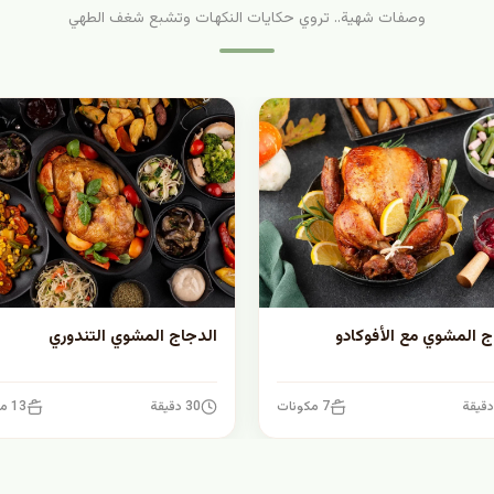
وصفات شهية.. تروي حكايات النكهات وتشبع شغف الطهي
ج المشوي مع الأفوكادو
الدجاج المشوي التندوري
7 مكونات
30 دقيقة
13 مكونات