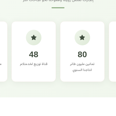
إنجازات تعكس رؤيتنا وطموحنا نحو نجاحات أكثر
48
80
ثمانين مليون طائر
قناة توزيع لخدمتكم
م
انتاجنا السنوي