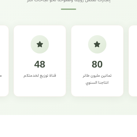
إنجازات تعكس رؤيتنا وطموحنا نحو نجاحات أكثر
48
80
ثمانين مليون طائر
قناة توزيع لخدمتكم
م
انتاجنا السنوي