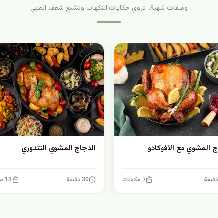
وصفات شهية.. تروي حكايات النكهات وتشبع شغف الطهي
ج المشوي مع الأفوكادو
الدجاج المشوي التندوري
7 مكونات
30 دقيقة
13 مكونات