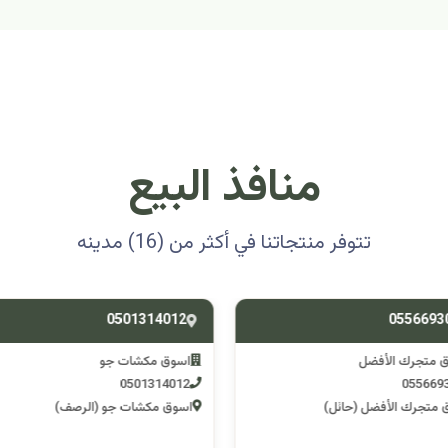
منافذ البيع
تتوفر منتجاتنا في أكثر من (16) مدينه
0501314012
0556693
ق متجرك الأفضل
اسوق مكشات جو
0501314012
055669
 متجرك الأفضل (حائل)
اسوق مكشات جو (الرصف)