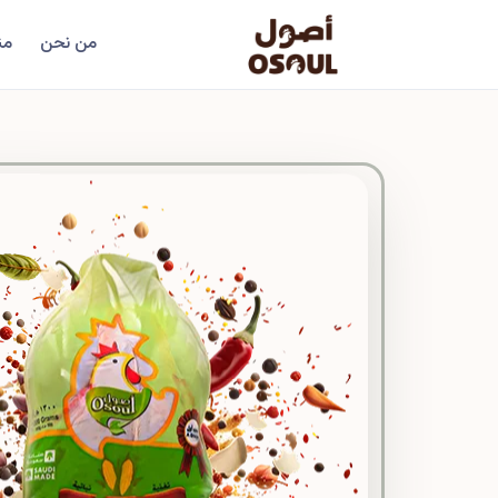
من نحن
من