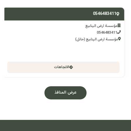
0546483411
مؤسسة ارض الينابيع
0546483411
مؤسسة ارض الينابيع (حائل)
الاتجاهات
عرض المنافذ