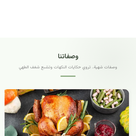
وصفاتنا
وصفات شهية.. تروي حكايات النكهات وتشبع شغف الطهي