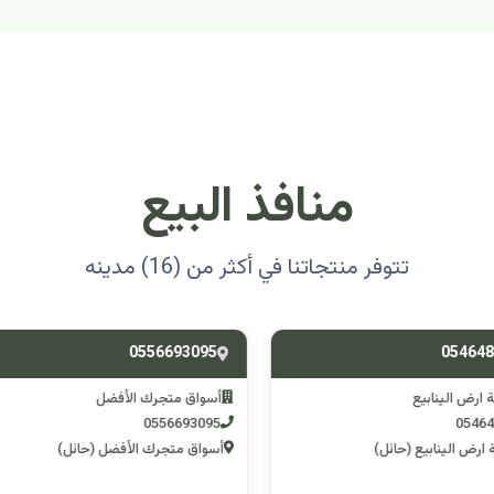
منافذ البيع
تتوفر منتجاتنا في أكثر من (16) مدينه
0501314012
0556693
ق متجرك الأفضل
اسوق مكشات جو
0501314012
055669
 متجرك الأفضل (حائل)
اسوق مكشات جو (الرصف)