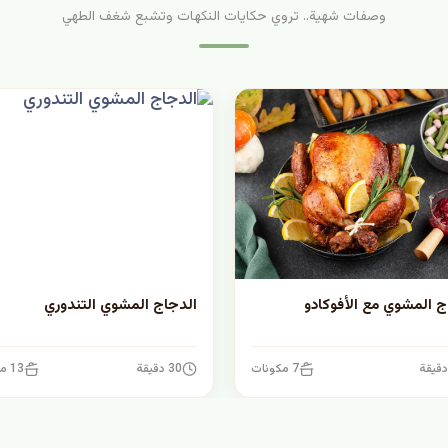
وصفات شهية.. تروي حكايات النكهات وتشبع شغف الطهي
ج المشوي مع الأفوكادو
الدجاج المشوي التندوري
7 مكونات
30 دقيقة
13 مكونات