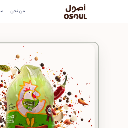
من نحن
من