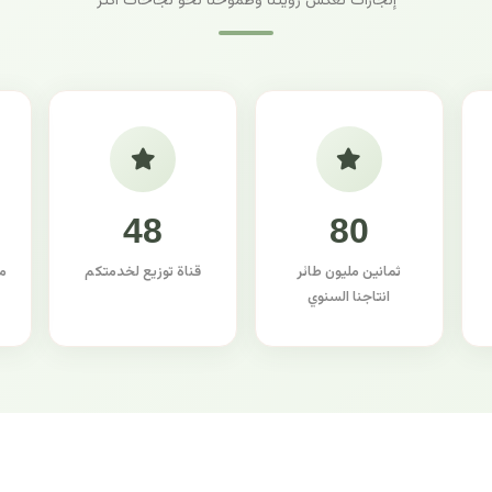
إنجازات تعكس رؤيتنا وطموحنا نحو نجاحات أكثر
48
80
ثمانين مليون طائر
قناة توزيع لخدمتكم
م
انتاجنا السنوي