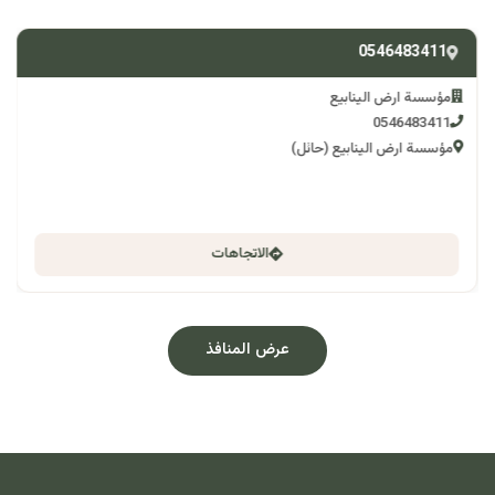
0546483411
مؤسسة ارض الينابيع
0546483411
مؤسسة ارض الينابيع (حائل)
الاتجاهات
عرض المنافذ