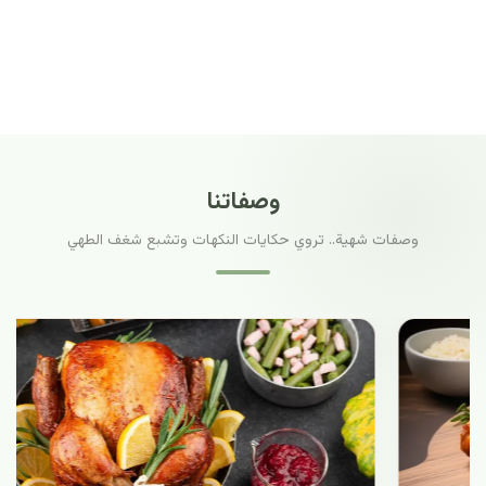
وصفاتنا
وصفات شهية.. تروي حكايات النكهات وتشبع شغف الطهي