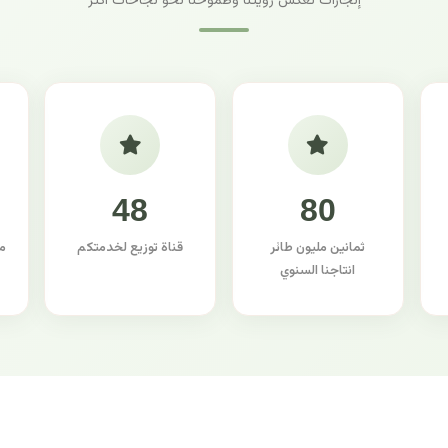
إنجازات تعكس رؤيتنا وطموحنا نحو نجاحات أكثر
48
80
ثمانين مليون طائر
قناة توزيع لخدمتكم
م
انتاجنا السنوي