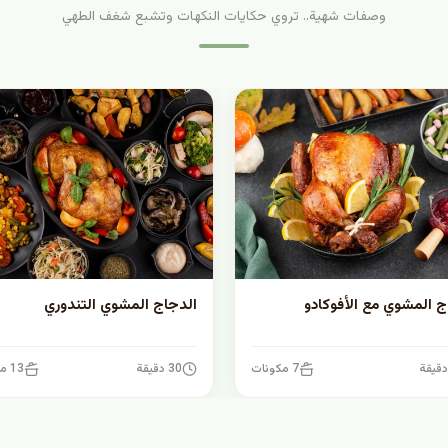
وصفات شهية.. تروي حكايات النكهات وتشبع شغف الطهي
ج المشوي مع الأفوكادو
الدجاج المشوي التندوري
7 مكونات
30 دقيقة
13 مكونات