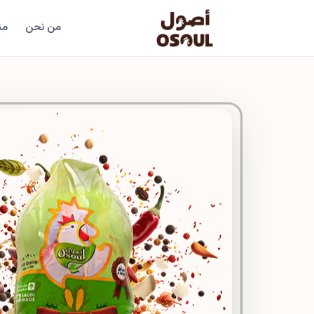
من نحن
من