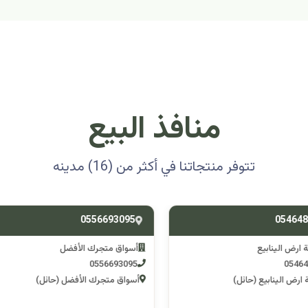
منافذ البيع
تتوفر منتجاتنا في أكثر من (16) مدينه
0501314012
0556693
ق متجرك الأفضل
اسوق مكشات جو
0501314012
055669
 متجرك الأفضل (حائل)
اسوق مكشات جو (الرصف)