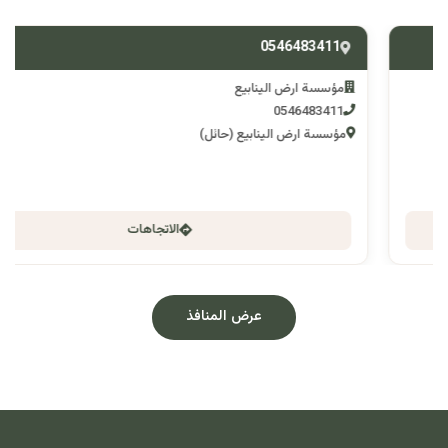
0546483411
مؤسسة ارض الينابيع
0546483411
مؤسسة ارض الينابيع (حائل)
الاتجاهات
عرض المنافذ