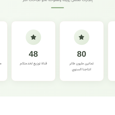
إنجازات تعكس رؤيتنا وطموحنا نحو نجاحات أكثر
48
80
ثمانين مليون طائر
قناة توزيع لخدمتكم
م
انتاجنا السنوي