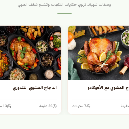
وصفات شهية.. تروي حكايات النكهات وتشبع شغف الطهي
ج المشوي مع الأفوكادو
الدجاج المشوي التندوري
7 مكونات
30 دقيقة
13 مكونات