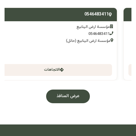
0546483411
مؤسسة ارض الينابيع
0546483411
مؤسسة ارض الينابيع (حائل)
الاتجاهات
عرض المنافذ