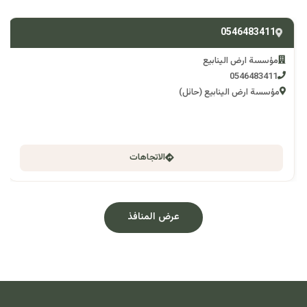
0546483411
مؤسسة ارض الينابيع
0546483411
مؤسسة ارض الينابيع (حائل)
الاتجاهات
عرض المنافذ