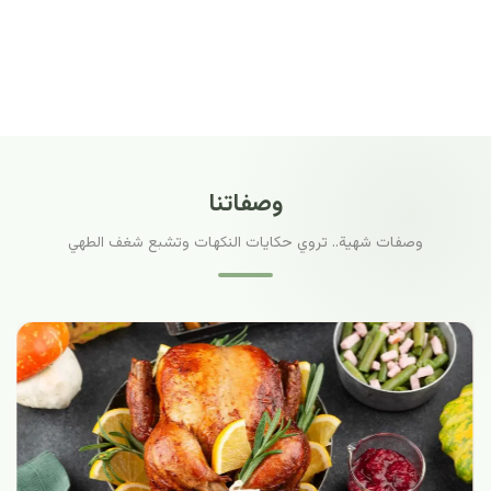
وصفاتنا
وصفات شهية.. تروي حكايات النكهات وتشبع شغف الطهي