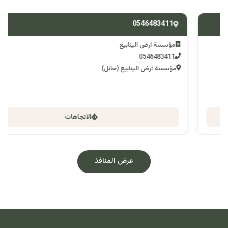
0546483411
مؤسسة ارض الينابيع
0546483411
مؤسسة ارض الينابيع (حائل)
الاتجاهات
عرض المنافذ