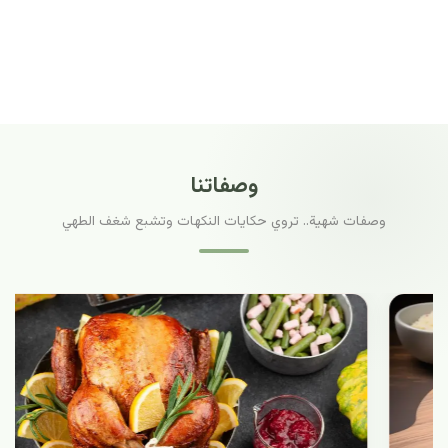
وصفاتنا
وصفات شهية.. تروي حكايات النكهات وتشبع شغف الطهي