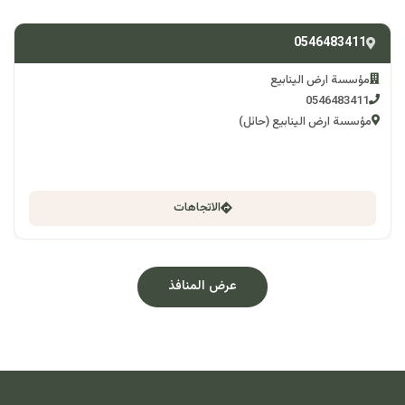
0546483411
مؤسسة ارض الينابيع
0546483411
مؤسسة ارض الينابيع (حائل)
الاتجاهات
عرض المنافذ