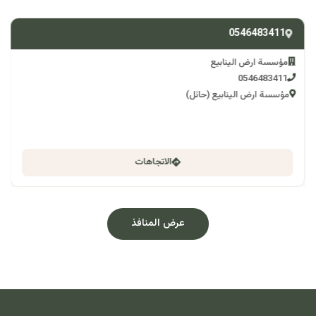
0546483411
مؤسسة ارض الينابيع
0546483411
مؤسسة ارض الينابيع (حائل)
الاتجاهات
عرض المنافذ